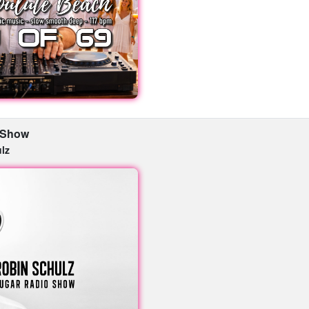
 Show
lz