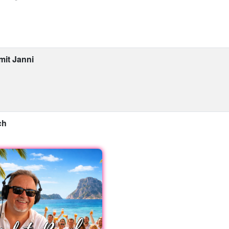
mit Janni
ch